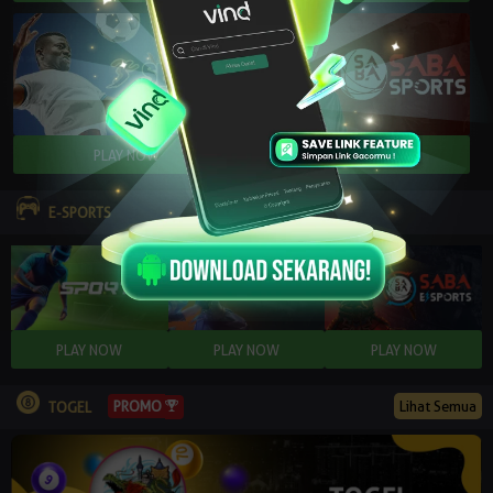
E-SPORTS
PROMO
Lihat Semua
TOGEL