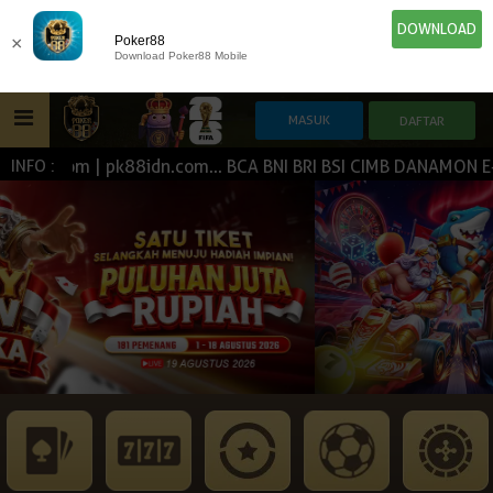
DOWNLOAD
×
Poker88
Download Poker88 Mobile
ay.com | pk88idn.com... BCA BNI BRI BSI CIMB DANAMON E-W
INFO :
HOME
IDN E-LOTTERY
POKER
SLOT GAME
NEW
NEW
SPORTBOOK
LIVE CASINO
IDNLIVE
NEW
ESPORTS
TOGEL
ARCADE
NEW
NEW
NEW
TEMBAK IKAN
IDNRAFFLE
IDNTRADE