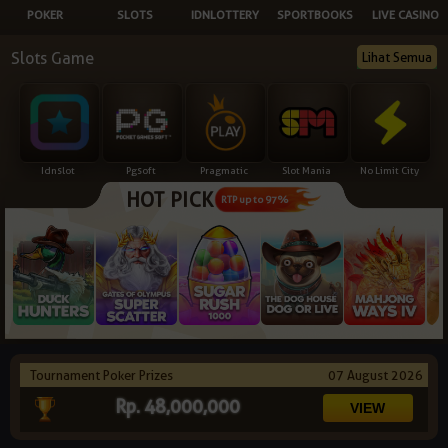
POKER
SLOTS
IDNLOTTERY
SPORTBOOKS
LIVE CASINO
NEW
Slots Game
Lihat Semua
TANGKAS
RTP
DEPOSIT
WITHDRAW
Idnslot
Pgsoft
Pragmatic
Slot Mania
No Limit City
HOT PICK
PROMOSI
RTP up to 97%
DOWNLOAD
REFERRAL
JACKPOT
Tournament Poker Prizes
07 August 2026
VIP MEMBER
Rp. 48,000,000
HUBUNGI KAMI