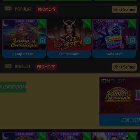
POPULAR
PROMO
Lihat Semua
Lamp of Cor...
Chinchirorin
Soda Man
IDNSLOT
PROMO
Lihat Semua