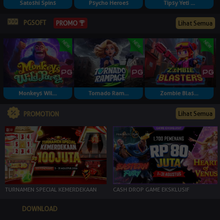
Satoshi Spins
Psycho Heroes
Tipsy Yeti ...
PGSOFT
PROMO
Lihat Semua
Monkeys Wil...
Tornado Ram...
Zombie Blas...
Lihat Semua
PROMOTION
TURNAMEN SPECIAL KEMERDEKAAN
CASH DROP GAME EKSKLUSIF
DOWNLOAD