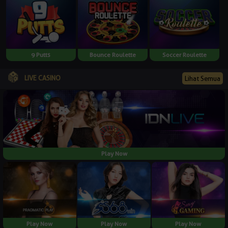
9 Putts
Bounce Roulette
Soccer Roulette
LIVE CASINO
Lihat Semua
Play Now
Play Now
Play Now
Play Now