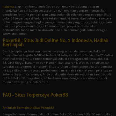
siap membantu anda kapan pun untuk bergabung dengan
Poker88
mendaftarkan diri kalian secara aman dan nyaman dengan memastikan
pengisian formulir pendaftaran yang sudah disediakan dengan benar. Situs
poker88 terpercaya di Indonesia telah memiliki server dari beberapa negara
di luar negeri dengan tingkat pengamanan data yang tinggi, sehingga data
dari para player akan terjaga keamanannya, player tentunya akan
bertransaksi tanpa merasa khawatir dan bisa bermain judi online dengan
santai dan aman.
Poker88 : Situs Judi Online No. 1 Indonesia, Hadiah
Berlimpah
Demi terciptanya suasana permainan yang aman dan nyaman, Poker88
menyediakan segala fasilitas terbaik. Misalnya customer service 24/7, daftar
akun Poker88 gratis, pilihan terbanyak ada di berbagai bank (BCA, BNI, BRI,
BII, CIMB Niaga, Danamon dan Mandiri) dan setoran E-Wallet, penarikan tak
terbatas serta promosi menarik. Situs taruhan online terpercaya di Indonesia
ini juga dilatih untuk tetap profesional dan ramah saat melayani pelanggan
selama 24 jam. Karenanya, Anda tidak perlu khawatir kesulitan saat berjudi
di situs Poker88. Bergabunglah bersama kami dengan cara mendaftar di
menu daftar yang sudah tertera.
FAQ - Situs Terpercaya Poker88
Amankah Bermain Di Situs Poker88?
Sangatlah aman bermain di judi online Poker88, Karena Poker88 merupakan