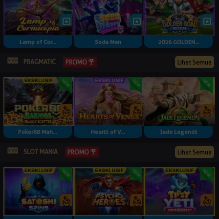
Lamp of Cor...
Soda Man
2026 GOLDEN...
PRAGMATIC
PROMO
Lihat Semua
Poker88 Mah...
Hearts of V...
Jade Legends
SLOT MANIA
PROMO
Lihat Semua