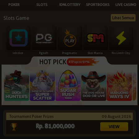
POKER
SLOTS
IDNLOTTERY
SPORTBOOKS
LIVE CASINO
NEW
Slots Game
Lihat Semua
TANGKAS
RTP
DEPOSIT
WITHDRAW
Idnslot
Pgsoft
Pragmatic
Slot Mania
No Limit City
HOT PICK
PROMOSI
RTP up to 97%
DOWNLOAD
REFERRAL
JACKPOT
Tournament Poker Prizes
09 August 2026
VIP MEMBER
Rp. 81,000,000
HUBUNGI KAMI