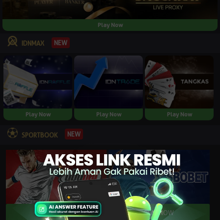
Play Now
NEW
IDNMAX
Play Now
Play Now
Play Now
NEW
SPORTBOOK