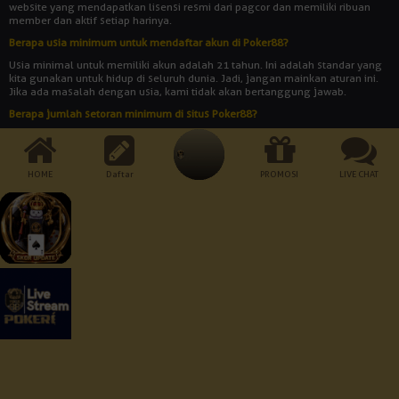
website yang mendapatkan lisensi resmi dari pagcor dan memiliki ribuan
member dan aktif setiap harinya.
Berapa usia minimum untuk mendaftar akun di Poker88?
Usia minimal untuk memiliki akun adalah 21 tahun. Ini adalah standar yang
kita gunakan untuk hidup di seluruh dunia. Jadi, jangan mainkan aturan ini.
Jika ada masalah dengan usia, kami tidak akan bertanggung jawab.
Berapa jumlah setoran minimum di situs Poker88?
Jumlah setoran minimum adalah Rp 10.000. Bukankah itu rendah? Dengan
uang yang begitu banyak, Anda bisa memainkan semua jenis permainan
yang disediakan oleh agen judi online POKER88.
HOME
Daftar
PROMOSI
LIVE CHAT
Cara Pembayaran:
Dukungan Perangkat :
Keamanan Terjamin :
© 2026 Poker88. All Rights Reserved | 18+