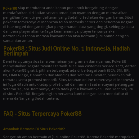
siap membantu anda kapan pun untuk bergabung dengan
Poker88
mendaftarkan diri kalian secara aman dan nyaman dengan memastikan
pengisian formulir pendaftaran yang sudah disediakan dengan benar. Situs
poker88 terpercaya di Indonesia telah memiliki server dari beberapa negara
di luar negeri dengan tingkat pengamanan data yang tinggi, sehingga data
dari para player akan terjaga keamanannya, player tentunya akan
bertransaksi tanpa merasa khawatir dan bisa bermain judi online dengan
santai dan aman.
Poker88 : Situs Judi Online No. 1 Indonesia, Hadiah
Berlimpah
Demi terciptanya suasana permainan yang aman dan nyaman, Poker88
menyediakan segala fasilitas terbaik. Misalnya customer service 24/7, daftar
akun Poker88 gratis, pilihan terbanyak ada di berbagai bank (BCA, BNI, BRI,
BII, CIMB Niaga, Danamon dan Mandiri) dan setoran E-Wallet, penarikan tak
terbatas serta promosi menarik. Situs taruhan online terpercaya di Indonesia
ini juga dilatih untuk tetap profesional dan ramah saat melayani pelanggan
selama 24 jam. Karenanya, Anda tidak perlu khawatir kesulitan saat berjudi
di situs Poker88. Bergabunglah bersama kami dengan cara mendaftar di
menu daftar yang sudah tertera.
FAQ - Situs Terpercaya Poker88
Amankah Bermain Di Situs Poker88?
Sangatlah aman bermain di judi online Poker88, Karena Poker88 merupakan