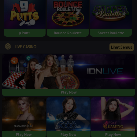
9 Putts
Bounce Roulette
Soccer Roulette
LIVE CASINO
Lihat Semua
Play Now
Play Now
Play Now
Play Now