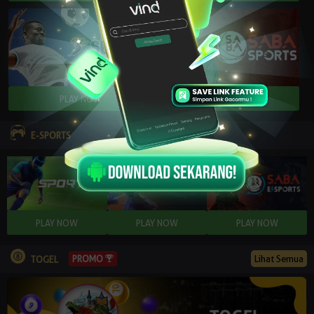
E-SPORTS
Lihat Semua
PROMO
TOGEL