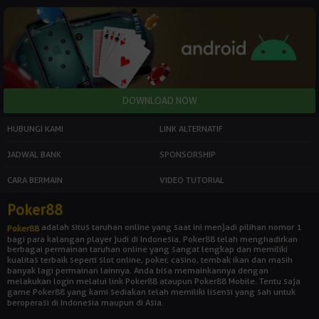
HUBUNGI KAMI
LINK ALTERNATIF
JADWAL BANK
SPONSORSHIP
CARA BERMAIN
VIDEO TUTORIAL
Poker88
adalah situs taruhan online yang saat ini menjadi pilihan nomor 1
Poker88
bagi para kalangan player judi di Indonesia. Poker88 telah menghadirkan
berbagai permainan taruhan online yang sangat lengkap dan memiliki
kualitas terbaik seperti slot online, poker, casino, tembak ikan dan masih
banyak lagi permainan lainnya. Anda bisa memainkannya dengan
melakukan login melalui link Poker88 ataupun Poker88 Mobile. Tentu saja
game Poker88 yang kami sediakan telah memiliki lisensi yang sah untuk
beroperasi di Indonesia maupun di Asia.